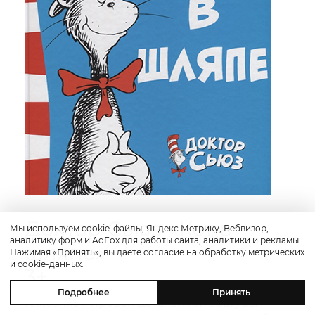
Доктор Сьюз «Кот в
Мы используем cookie-файлы, Яндекс.Метрику, Вебвизор,
аналитику форм и AdFox для работы сайта, аналитики и рекламы.
шляпе»
Нажимая «Принять», вы даете согласие на обработку метрических
и cookie-данных.
3+
Подробнее
Принять
Классика мировой детской литературы —